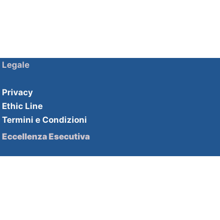
Legale
Privacy
Ethic Line
Termini e Condizioni
Eccellenza Esecutiva
Soluzioni HHPartners
Competenze HHAcademy
Strategie di innovazione