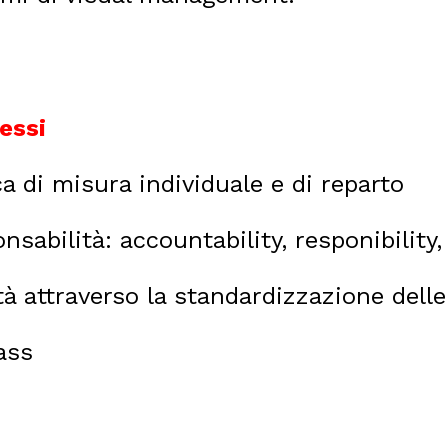
cessi
a di misura individuale e di reparto
onsabilità: accountability, responibilit
lità attraverso la standardizzazione de
ass
o