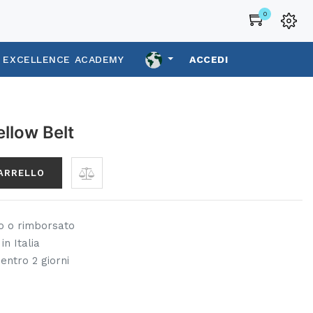
0
L EXCELLENCE ACADEMY
ACCEDI
llow Belt
CARRELLO
to o rimborsato
in Italia
 entro 2 giorni