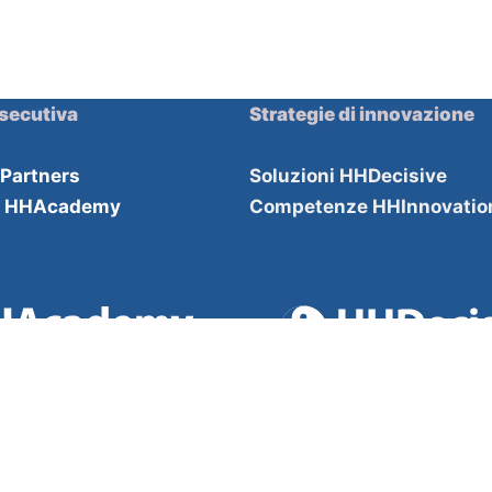
secutiva
Strategie di innovazione
HPartners
Soluzioni HHDecisive
e HHAcademy
Competenze HHInnovatio
a responsabilità limitata, e le member firm aderenti al suo networ
3 Registered in England and Wales.
partners.com