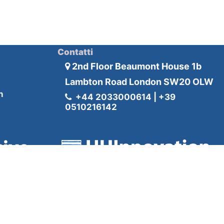
Contatti
2nd Floor Beaumont House 1b
Lambton Road London SW20 OLW
n
+44 2033000614 | +39
0510216142
k, ciascuna delle quali è un’entità giuridicamente separata e