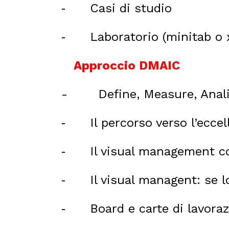
Casi di studio
-
Laboratorio (minitab o 
-
Approccio DMAIC
-
Define, Measure, Anal
Il percorso verso l’ecce
-
Il visual management c
-
Il visual managent: se l
-
Board e carte di lavora
-