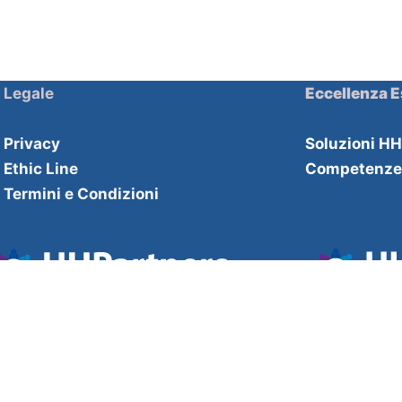
Legale
Eccellenza E
Privacy
Soluzioni H
Ethic Line
Competenz
Termini e Condizioni
Il nome HH si riferisce a HHDecisive Ltd una società Britannica 
indipendente dalle altre.
HH Decisive Company number 1259591
London +44 2033000614 Bologna +39
0510216142
sales@hhand